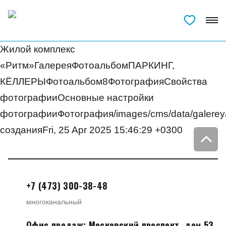
Жилой комплекс
«Ритм»ГалереяФотоальбомПАРКИНГ,
КЁЛЛЕРЫФотоальбом8ФотографияСвойства
фотографииОсновные настройки
фотографииФотография/images/cms/data/galereya/g
созданияFri, 25 Apr 2025 15:46:29 +0300
+7 (473) 300-38-48
многоканальный
Офис продаж: Московский проспект, дом 53,