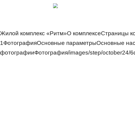
Жилой комплекс «Ритм»О комплексеСтраницы к
1ФотографияОсновные параметрыОсновные нас
фотографииФотография/images/step/october24/